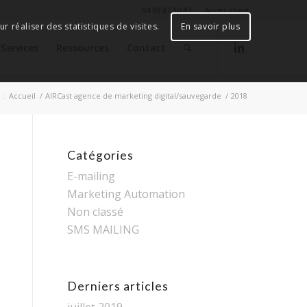
04 89 87 10 83
Accès client
r réaliser des statistiques de visites.
En savoir plus
Services
Ressources
Contact
 :
Accueil
/
AIRCast agence de marketing digital/sauvegarde
/
2018
Catégories
E-mailing
Marketing Automation
Non classé
SMS MAILING
Derniers articles