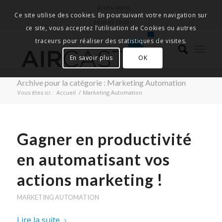
Accès client
Ce site utilise des cookies. En poursuivant votre navigation sur
04 89 87 10 83
ce site, vous acceptez l’utilisation de Cookies ou autres
traceurs pour réaliser des statistiques de visites.
En savoir plus
OK
Archive pour la catégorie : Marketing Automation
Vous êtes ici :
Accueil
/
Marketing Automation
Gagner en productivité
en automatisant vos
actions marketing !
MARKETING AUTOMATION
Lire la suite