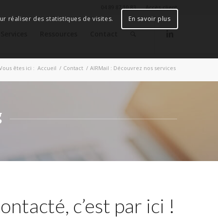
04 89 87 10 83
Accès client
r réaliser des statistiques de visites.
En savoir plus
Services
Ressources
Contact
Vous êtes ici :
Accueil
/
Contact
/
AIRMail : Découvrez nos services
g
ntacté, c’est par ici !