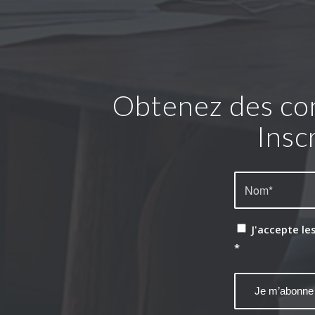
Obtenez des con
Insc
J'accepte le
*