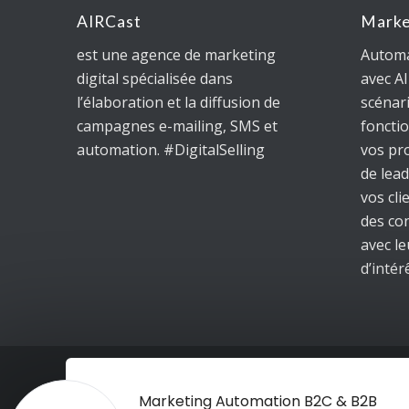
AIRCast
Marke
est une agence de marketing
Automa
digital spécialisée dans
avec A
l’élaboration et la diffusion de
scénar
campagnes e-mailing, SMS et
foncti
automation. #DigitalSelling
vos pr
de lead
vos cl
des co
avec le
d’intér