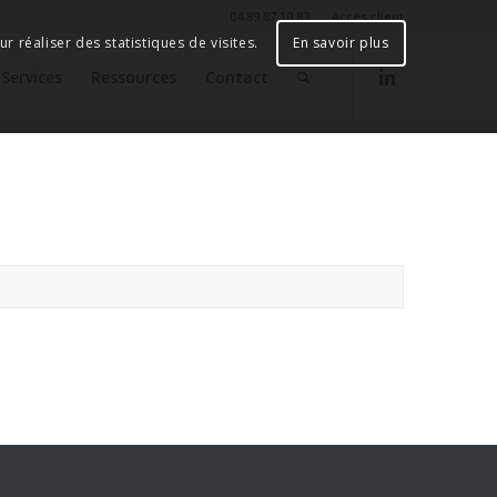
04 89 87 10 83
Accès client
r réaliser des statistiques de visites.
En savoir plus
Services
Ressources
Contact