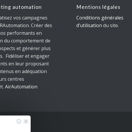
ting automation
Mentions légales
tisez vos campagnes
Conditions générales
IRAutomation. Créer des
d’utilisation
du site.
ios performants en
on du comportement de
ospects et générer plus
s. Fidéliser et engager
ients en leur proposant
ntenus en adéquation
urs centres
êt.
AirAutomation