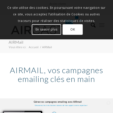
Accès client
Ce site utilise des cookies. En poursuivant votre navigation sur
04 89 87 10 83
ce site, vous acceptez l’utilisation de Cookies ou autres
traceurs pour réaliser des statistiques de visites.
En savoir plus
OK
AIRMail
Vous êtes ici :
Accueil
/
AIRMail
AIRMAIL, vos campagnes
emailing clés en main
Gérez vos campagnes emailing avec AIRmail
Découvrez les trois bonnes raisons de faire appel à notre expertise !