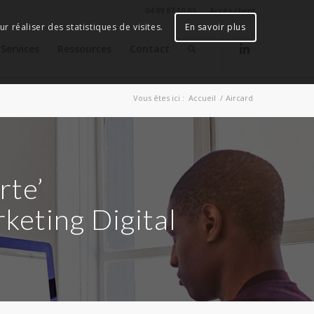
04 89 87 10 83
Accès client
r réaliser des statistiques de visites.
En savoir plus
Services
Ressources
Contact
Vous êtes ici :
Accueil
/
Aircard
rte’
keting Digital