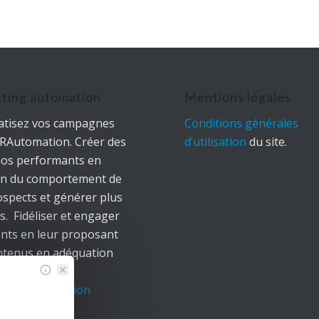
ting automation
Mentions légales
tisez vos campagnes
Conditions générales
IRAutomation. Créer des
d’utilisation
du site.
ios performants en
on du comportement de
ospects et générer plus
s. Fidéliser et engager
ients en leur proposant
ntenus en adéquation
urs centres
êt.
AirAutomation