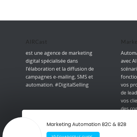
AIRCast
Marke
est une agence de marketing
Automa
digital spécialisée dans
avec A
l’élaboration et la diffusion de
scénar
campagnes e-mailing, SMS et
foncti
automation. #DigitalSelling
vos pr
de lead
vos cl
des co
avec le
d’intér