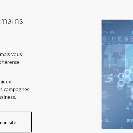
n mains
 mais vous
cohérence
mieux
nes campagnes
usiness.
mon site