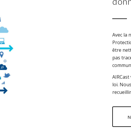
don
Avec la 
Protecti
être net
pas trac
communi
AIRCast 
loi. Nou
recueill
N