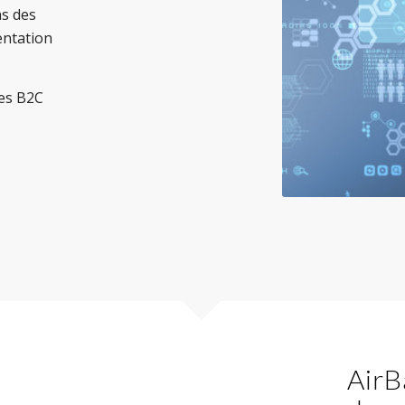
s des
entation
es B2C
AirB